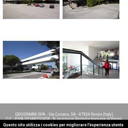
GROSRIMINI SPA - Via Coriano, 58 - 47924 Rimini (Italy)
C.F. - P.IVA 00348250408 - N. Iscrizione Registro Imprese di Rimini
- REA n. 147622
Questo sito utilizza i cookies per migliorare l'esperienza utente