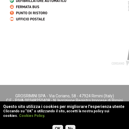
GROSRIMINI SPA - Via Coriano, 58 - 47924 Rimini (Italy)
C.F. - P.IVA 00348250408 - N. Iscrizione Registro Imprese di Rimini
- REA n. 147622
Questo sito utilizza i cookies per migliorare l'esperienza utente
footer menu
Cliccando su "OK" o utilizzando il sito, accetti la nostra policy sui
cookies.
Cookies Policy
.
Cookies Policy
Privacy
powered by
Rubiko
OK
No