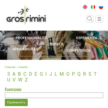
Главная
› служба ›
3
A
B
C
D
E
G
I
J
L
M
O
P
Q
R
S
T
U
V
W
Z
Компании: