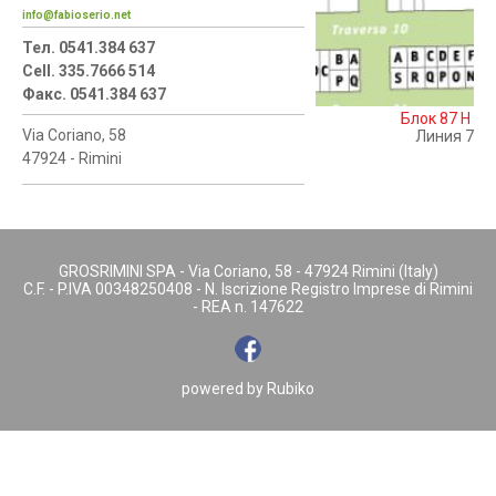
info@fabioserio.net
Тел. 0541.384 637
Cell. 335.7666 514
Факс. 0541.384 637
Блок 87 H
Via Coriano, 58
Линия 7
47924 - Rimini
GROSRIMINI SPA - Via Coriano, 58 - 47924 Rimini (Italy)
C.F. - P.IVA 00348250408 - N. Iscrizione Registro Imprese di Rimini
- REA n. 147622
powered by
Rubiko