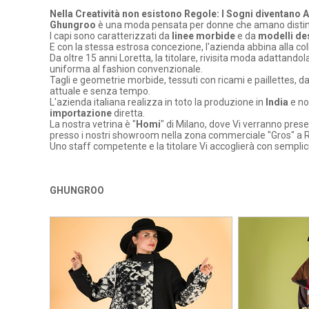
Nella Creatività non esistono Regole: I Sogni diventano A
Ghungroo
è una moda pensata per donne che amano distin
I capi sono caratterizzati da
linee morbide
e da
modelli des
E con la stessa estrosa concezione, l'azienda abbina alla coll
Da oltre 15 anni Loretta, la titolare, rivisita moda adattand
uniforma al fashion convenzionale.
Tagli e geometrie morbide, tessuti con ricami e paillettes, 
attuale e senza tempo.
L'azienda italiana realizza in toto la produzione in
India
e no
importazione
diretta.
La nostra vetrina è "
Homi
" di Milano, dove Vi verranno pre
presso i nostri showroom nella zona commerciale "Gros" a R
Uno staff competente e la titolare Vi accoglierà con semplici
GHUNGROO