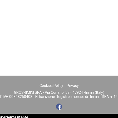
Cookies Policy
Privacy
GROSRIMINI SPA - Via Coriano, 58 - 47924 Rimini (Italy)
 - P.IVA 00348250408 - N. Iscrizione Registro Imprese di Rimini - REA n. 1
powered by
Rubiko
esperienza utente