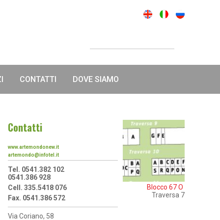
I
CONTATTI
DOVE SIAMO
Contatti
www.artemondonew.it
artemondo@infotel.it
Tel. 0541.382 102
0541.386 928
Blocco 67 O
Cell. 335.5418 076
Traversa 7
Fax. 0541.386 572
Via Coriano, 58