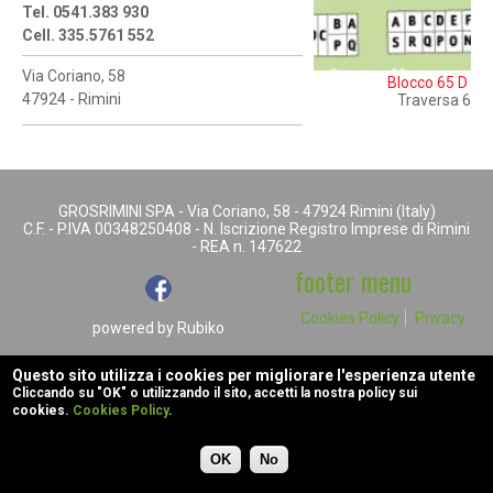
Tel. 0541.383 930
Cell. 335.5761 552
Via Coriano, 58
Blocco 65 D
47924 - Rimini
Traversa 6
GROSRIMINI SPA - Via Coriano, 58 - 47924 Rimini (Italy)
C.F. - P.IVA 00348250408 - N. Iscrizione Registro Imprese di Rimini
- REA n. 147622
footer menu
Cookies Policy
Privacy
powered by
Rubiko
Questo sito utilizza i cookies per migliorare l'esperienza utente
Cliccando su "OK" o utilizzando il sito, accetti la nostra policy sui
cookies.
Cookies Policy
.
OK
No