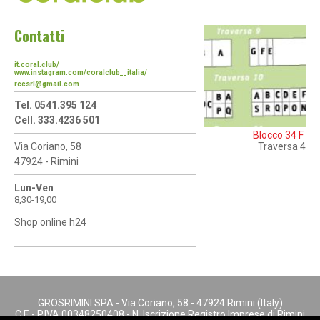
Contatti
it.coral.club/
www.instagram.com/coralclub__italia/
rccsrl@gmail.com
Tel. 0541.395 124
Cell. 333.4236 501
Blocco 34 F
Traversa 4
Via Coriano, 58
47924 - Rimini
Lun-Ven
8,30-19,00
Shop online h24
GROSRIMINI SPA - Via Coriano, 58 - 47924 Rimini (Italy)
C.F. - P.IVA 00348250408 - N. Iscrizione Registro Imprese di Rimini