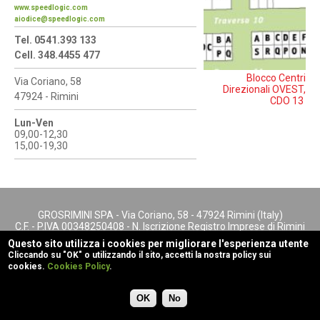
www.speedlogic.com
aiodice@speedlogic.com
Tel. 0541.393 133
Cell. 348.4455 477
Blocco Centri
Via Coriano, 58
Direzionali OVEST,
47924 - Rimini
CDO 13
Lun-Ven
09,00-12,30
15,00-19,30
GROSRIMINI SPA - Via Coriano, 58 - 47924 Rimini (Italy)
C.F. - P.IVA 00348250408 - N. Iscrizione Registro Imprese di Rimini
- REA n. 147622
Questo sito utilizza i cookies per migliorare l'esperienza utente
footer menu
Cliccando su "OK" o utilizzando il sito, accetti la nostra policy sui
cookies.
Cookies Policy
.
Cookies Policy
Privacy
powered by
Rubiko
OK
No