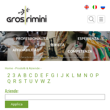
Home
› Prodotti & Aziende ›
2
3
A
B
C
D
E
F
G
I
J
K
L
M
N
O
P
Q
R
S
T
U
V
W
Z
Aziende: