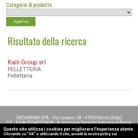
Categorie di prodotto
Risultato della ricerca
Kaili Group srl
PELLETTERIA
Pelletteria
GROSRIMINI SPA - Via Coriano, 58 - 47924 Rimini (Italy)
C.F. - P.IVA 00348250408 - N. Iscrizione Registro Imprese di Rimini
- REA n. 147622
Questo sito utilizza i cookies per migliorare l'esperienza utente
footer menu
Cliccando su "OK" o utilizzando il sito, accetti la nostra policy sui