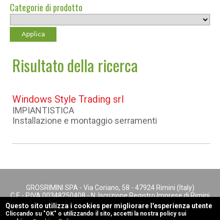
Categorie di prodotto
Risultato della ricerca
Windows Style Trading srl
IMPIANTISTICA
Installazione e montaggio serramenti
GROSRIMINI SPA - Via Coriano, 58 - 47924 Rimini (Italy)
C.F. - P.IVA 00348250408 - N. Iscrizione Registro Imprese di Rimini
- REA n. 147622
Questo sito utilizza i cookies per migliorare l'esperienza utente
footer menu
Cliccando su "OK" o utilizzando il sito, accetti la nostra policy sui