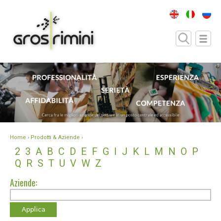
Home
› Prodotti & Aziende ›
2
3
A
B
C
D
E
F
G
I
J
K
L
M
N
O
P
Q
R
S
T
U
V
W
Z
Aziende: